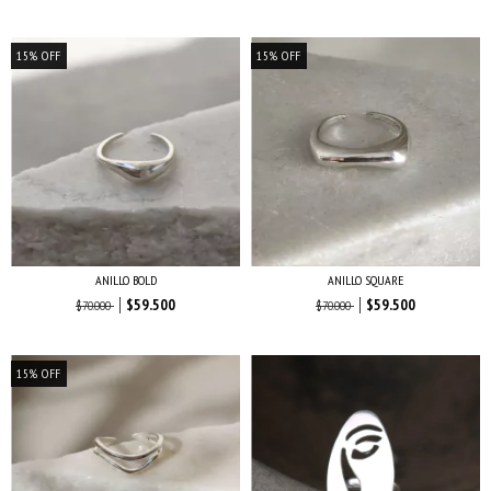
15
%
OFF
15
%
OFF
ANILLO BOLD
ANILLO SQUARE
$59.500
$59.500
$70.000
$70.000
15
%
OFF