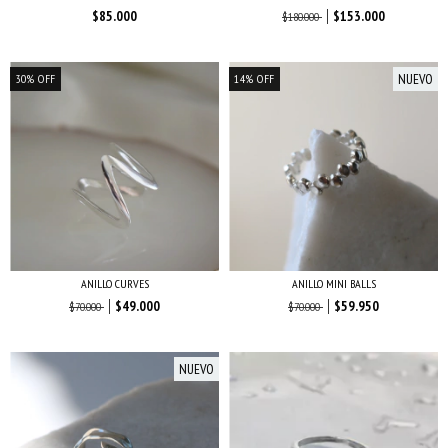
$85.000
$153.000
$180.000
NUEVO
30
%
OFF
14
%
OFF
ANILLO CURVES
ANILLO MINI BALLS
$49.000
$59.950
$70.000
$70.000
NUEVO