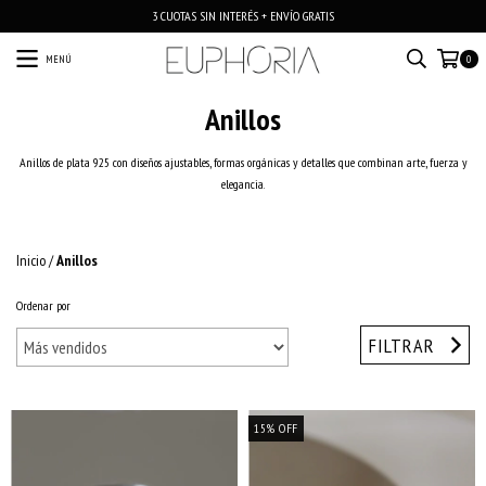
3 CUOTAS SIN INTERÉS + ENVÍO GRATIS
MENÚ
0
Anillos
Anillos de plata 925 con diseños ajustables, formas orgánicas y detalles que combinan arte, fuerza y
elegancia.
Inicio
/
Anillos
Ordenar por
FILTRAR
15
%
OFF