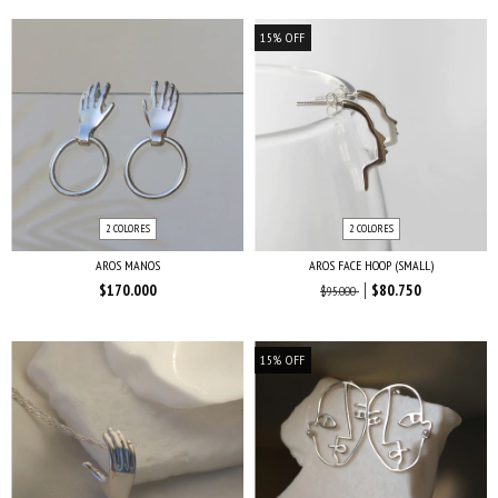
15
%
OFF
2 COLORES
2 COLORES
AROS MANOS
AROS FACE HOOP (SMALL)
$170.000
$80.750
$95.000
15
%
OFF