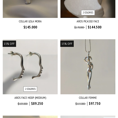
2 COLORES
COLLAR LOLA MORA
AROS PICASSO FACE
$145.000
$144.500
$170.000
15
%
OFF
15
%
OFF
2 COLORES
AROS FACE HOOP (MEDIUM)
COLLAR FEMME
$89.250
$97.750
$105.000
$115.000