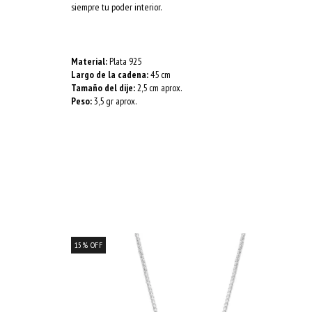
siempre tu poder interior.
Material:
Plata 925
Largo de la cadena:
45 cm
Tamaño del dije:
2,5 cm aprox.
Peso:
3,5 gr aprox.
15
%
OFF