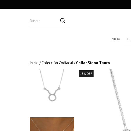
INICIO
PR
Inicio
Colección Zodiacal
Collar Signo Tauro
/
/
15
%
OFF