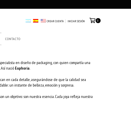
0
CREAR CUENTA
INICIAR SESIÓN
CONTACTO
especialista en diseño de packaging, con quien compartía una
 Así nació
Euphoria
.
ocan en cada detalle, asegurándose de que la calidad sea
able: un instante de belleza, emoción y sorpresa.
 son un objetivo: son nuestra esencia. Cada joya refleja nuestra