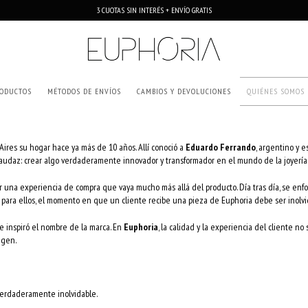
3 CUOTAS SIN INTERÉS + ENVÍO GRATIS
ODUCTOS
MÉTODOS DE ENVÍOS
CAMBIOS Y DEVOLUCIONES
QUIÉNES SOMOS
 Aires su hogar hace ya más de 10 años. Allí conoció a
Eduardo Ferrando
, argentino y 
 audaz: crear algo verdaderamente innovador y transformador en el mundo de la joyería.
 una experiencia de compra que vaya mucho más allá del producto. Día tras día, se enf
para ellos, el momento en que un cliente recibe una pieza de Euphoria debe ser inolvid
 inspiró el nombre de la marca. En
Euphoria
, la calidad y la experiencia del cliente no
igen.
verdaderamente inolvidable.